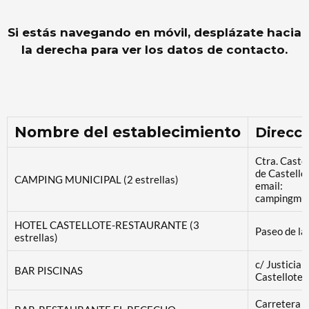
Si estás navegando en móvil, desplázate hacia
la derecha para ver los datos de contacto.
Nombre del establecimiento
Direcc
Ctra. Castel
de Castello
CAMPING MUNICIPAL (2 estrellas)
email:
campingmun
HOTEL CASTELLOTE-RESTAURANTE (3
Paseo de la
estrellas)
c/ Justicia
BAR PISCINAS
Castellote
Carretera d