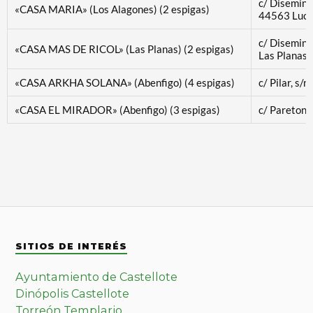
c/ Disemina
«CASA MARIA» (Los Alagones) (2 espigas)
44563 Luco
c/ Disemina
«CASA MAS DE RICOL» (Las Planas) (2 espigas)
Las Planas
«CASA ARKHA SOLANA» (Abenfigo) (4 espigas)
c/ Pilar, s/
«CASA EL MIRADOR» (Abenfigo) (3 espigas)
c/ Pareton,
SITIOS DE INTERÉS
Ayuntamiento de Castellote
Dinópolis Castellote
Torreón Templario