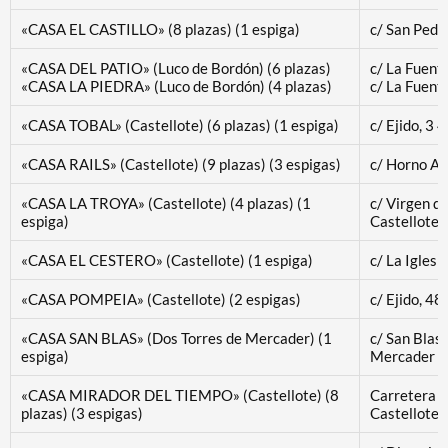
«CASA EL CASTILLO» (8 plazas) (1 espiga)
c/ San Pedr
«CASA DEL PATIO» (Luco de Bordón) (6 plazas)
c/ La Fuent
«CASA LA PIEDRA» (Luco de Bordón) (4 plazas)
c/ La Fuent
«CASA TOBAL» (Castellote) (6 plazas) (1 espiga)
c/ Ejido, 3
«CASA RAILS» (Castellote) (9 plazas) (3 espigas)
c/ Horno Al
«CASA LA TROYA» (Castellote) (4 plazas) (1
c/ Virgen d
espiga)
Castellote
«CASA EL CESTERO» (Castellote) (1 espiga)
c/ La Igles
«CASA POMPEIA» (Castellote) (2 espigas)
c/ Ejido, 4
«CASA SAN BLAS» (Dos Torres de Mercader) (1
c/ San Blas
espiga)
Mercader
«CASA MIRADOR DEL TIEMPO» (Castellote) (8
Carretera 
plazas) (3 espigas)
Castellote